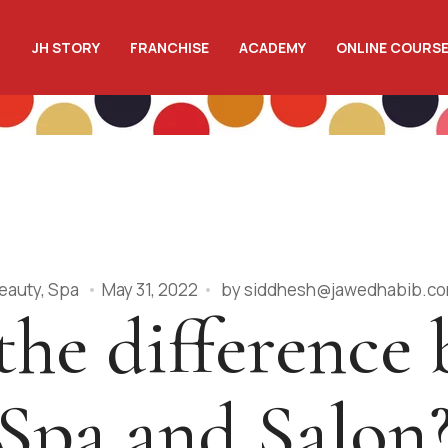
JH STORY
FRANCHISE
ACADEMY
ONLINE COURS
eauty
,
Spa
May 31, 2022
by
siddhesh@jawedhabib.c
the difference
Spa and Salon