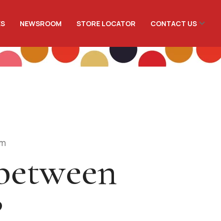
ES
NEWSROOM
STORE LOCATOR
CONTACT US
om
 between
?