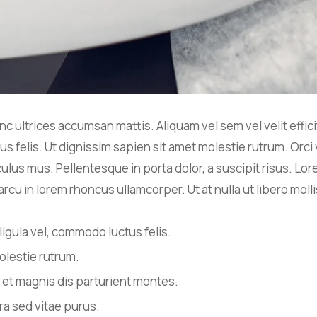
c ultrices accumsan mattis. Aliquam vel sem vel velit effic
us felis. Ut dignissim sapien sit amet molestie rutrum. Orc
culus mus. Pellentesque in porta dolor, a suscipit risus. Lor
arcu in lorem rhoncus ullamcorper. Ut at nulla ut libero molli
ligula vel, commodo luctus felis.
olestie rutrum.
 et magnis dis parturient montes.
erra sed vitae purus.