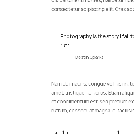
dis parturient montes, nascetur ridi
consectetur adipiscing elit. Cras ac 
Photography is the story I fail 
rutr
Destin Sparks
Nam dui mauris, congue vel nisi in, t
amet, tristique non eros. Etiam alique
et condimentum est, sed pretium e
rutrum, consequat magna id, facilisi