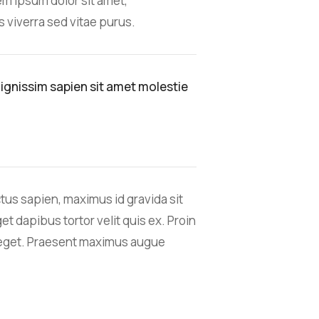
em ipsum dolor sit amet,
s viverra sed vitae purus.
 dignissim sapien sit amet molestie
ctus sapien, maximus id gravida sit
get dapibus tortor velit quis ex. Proin
 eget. Praesent maximus augue