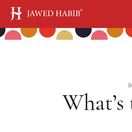
B
What’s 