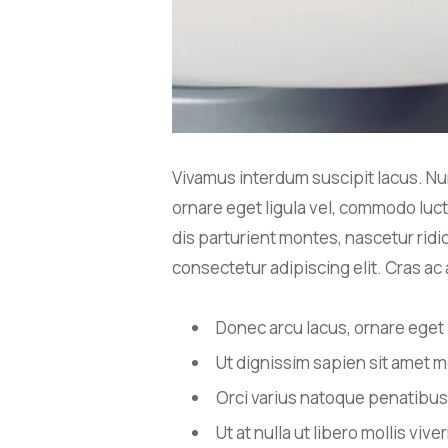
Vivamus interdum suscipit lacus. Nun
ornare eget ligula vel, commodo luct
dis parturient montes, nascetur ridi
consectetur adipiscing elit. Cras ac 
Donec arcu lacus, ornare eget 
Ut dignissim sapien sit amet m
Orci varius natoque penatibus
Ut at nulla ut libero mollis viv