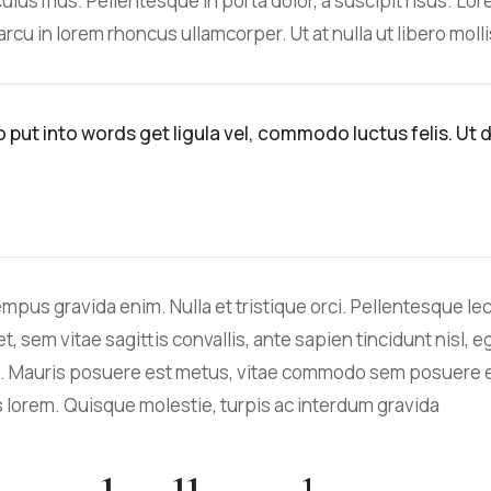
culus mus. Pellentesque in porta dolor, a suscipit risus. Lor
arcu in lorem rhoncus ullamcorper. Ut at nulla ut libero molli
to put into words get ligula vel, commodo luctus felis. Ut
empus gravida enim. Nulla et tristique orci. Pellentesque le
t, sem vitae sagittis convallis, ante sapien tincidunt nisl, e
x. Mauris posuere est metus, vitae commodo sem posuere
s lorem. Quisque molestie, turpis ac interdum gravida